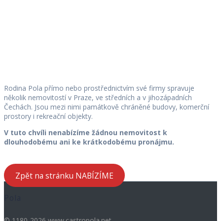
Nemovitosti
Rodina Pola přímo nebo prostřednictvím své firmy spravuje
několik nemovitostí v Praze, ve středních a v jihozápadních
Čechách. Jsou mezi nimi památkově chráněné budovy, komerční
prostory i rekreační objekty.
V tuto chvíli nenabízíme žádnou nemovitost k
dlouhodobému ani ke krátkodobému pronájmu.
Zpět na stránku NABÍZÍME
Pola
© 1180-2026 www.castropola.net