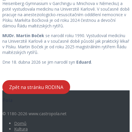
Heisenberg-Gymnasium v Garchingu u Mnichova v Německu) a
poté vystudovala medicínu na Univerzitě Karlově. V současné době
pracuje na anesteziologicko-resuscitačním oddělení nemocnice v
Písku. Markéta Bočková je od roku 2024 čestnou a devoční
dámou Řádu maltézských rytířů.
MUDr. Martin Boček
se narodil roku 1990. Vystudoval medicínu
na Univerzitě Karlově a v současné době působí jak praktický lékař
v Písku. Martin Boček je od roku 2025 magistrálním rytířem Řádu
maltézských rytířů.
Dne 18. dubna 2026 se jim narodil syn
Eduard
.
Zpět na stránku RODINA
Pola
© 1180-2026 www.castropola.net
Domů
Kultura